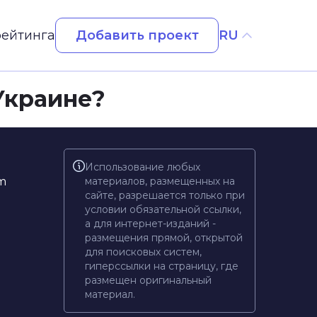
Добавить проект
рейтинга
RU
Украине?
Использование любых
m
материалов, размещенных на
сайте, разрешается только при
условии обязательной ссылки,
а для интернет-изданий -
размещения прямой, открытой
для поисковых систем,
гиперссылки на страницу, где
размещен оригинальный
материал.