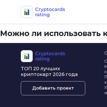
Skip
Можно ли использовать 
to
content
О
М
ТОП 20 лучших
с
криптокарт 2026 года
П
к
У
Добавить проект
и