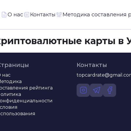
О нас
Контакты
Методика составления 
криптовалютные карты в 
Страницы
Контакты
 нас
topcardrate@gmail.co
етодика
оставления рейтинга
олитика
онфиденциальности
словия
спользования